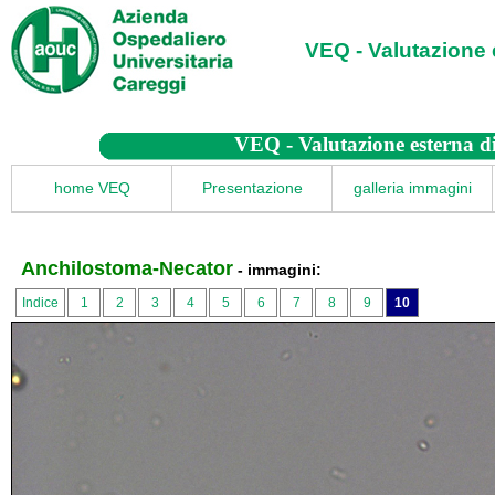
VEQ - Valutazione 
VEQ - Valutazione esterna di
home VEQ
Presentazione
galleria immagini
Anchilostoma-Necator
- immagini:
Indice
1
2
3
4
5
6
7
8
9
10