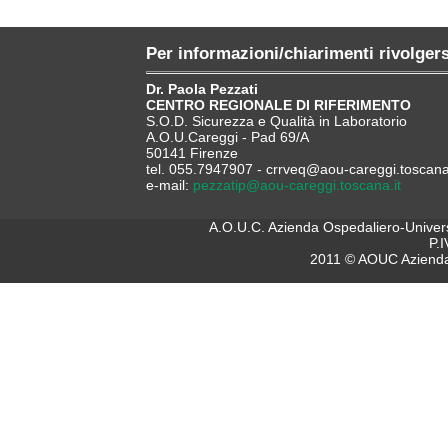
Per informazioni/chiarimenti rivolgers
Dr. Paola Pezzati
CENTRO REGIONALE DI RIFERIMENTO
S.O.D. Sicurezza e Qualità in Laboratorio
A.O.U.Careggi - Pad 69/A
50141 Firenze
tel. 055.7947907 - crrveq@aou-careggi.toscana.
e-mail:
pezzatip@aou-careggi.toscana.it
A.O.U.C. Azienda Ospedaliero-Universi
P.
2011 © AOUC Azienda 