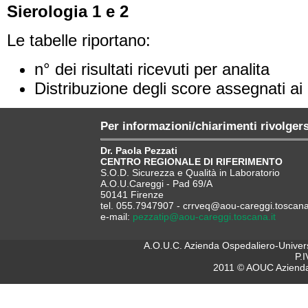
Sierologia 1 e 2
Le tabelle riportano:
n° dei risultati ricevuti per analita
Distribuzione degli score assegnati ai 
Per informazioni/chiarimenti rivolgers
Dr. Paola Pezzati
CENTRO REGIONALE DI RIFERIMENTO
S.O.D. Sicurezza e Qualità in Laboratorio
A.O.U.Careggi - Pad 69/A
50141 Firenze
tel. 055.7947907 - crrveq@aou-careggi.toscana.
e-mail:
pezzatip@aou-careggi.toscana.it
A.O.U.C. Azienda Ospedaliero-Universi
P.
2011 © AOUC Azienda 