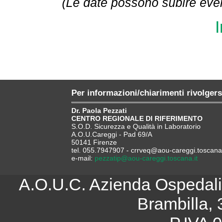
(Le date possono subire even
I
Per informazioni/chiarimenti rivolgers
Dr. Paola Pezzati
CENTRO REGIONALE DI RIFERIMENTO
S.O.D. Sicurezza e Qualità in Laboratorio
A.O.U.Careggi - Pad 69/A
50141 Firenze
tel. 055.7947907 - crrveq@aou-careggi.toscana.
e-mail:
pezzatip@aou-careggi.toscana.it
A.O.U.C. Azienda Ospedalie
Brambilla, 