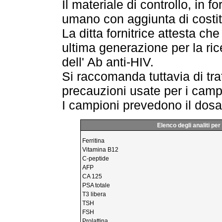
Il materiale di controllo, in f
umano con aggiunta di costit
La ditta fornitrice attesta che
ultima generazione per la ri
dell' Ab anti-HIV.
Si raccomanda tuttavia di tra
precauzioni usate per i campi
I campioni prevedono il dosag
Elenco degli analiti per
Ferritina
Vitamina B12
C-peptide
AFP
CA 125
PSA totale
T3 libera
TSH
FSH
Prolattina