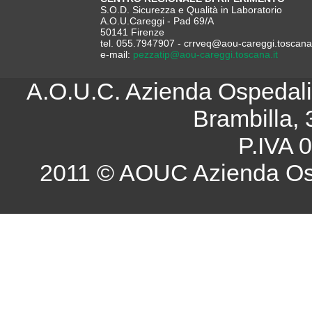
S.O.D. Sicurezza e Qualità in Laboratorio
A.O.U.Careggi - Pad 69/A
50141 Firenze
tel. 055.7947907 - crrveq@aou-careggi.toscana.
e-mail:
pezzatip@aou-careggi.toscana.it
A.O.U.C. Azienda Ospedalie
Brambilla, 
P.IVA 
2011 © AOUC Azienda Osp